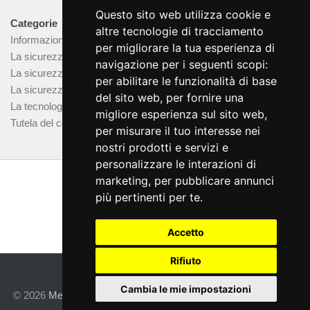
Questo sito web utilizza cookie e
Categorie
altre tecnologie di tracciamento
Informazione
per migliorare la tua esperienza di
La sicurezza domestica
navigazione per i seguenti scopi:
La sicurezza nei luoghi pubblici
per abilitare le funzionalità di base
La sicurezza nelle attività commerciali
del sito web
,
per fornire una
La tecnologia e i suoi limiti
migliore esperienza sul sito web
,
Tutela del consumatore
per misurare il tuo interesse nei
nostri prodotti e servizi e
personalizzare le interazioni di
marketing
,
per pubblicare annunci
più pertinenti per te
.
Accetto
Rifiuto
Cambia le mie impostazioni
© 2026
Metrotec Pro S.r.l.
- P.IVA 09155050728 |
Cookie Policy