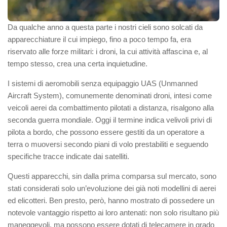
Da qualche anno a questa parte i nostri cieli sono solcati da
apparecchiature il cui impiego, fino a poco tempo fa, era
riservato alle forze militari: i droni, la cui attività affascina e, al
tempo stesso, crea una certa inquietudine.
I sistemi di aeromobili senza equipaggio UAS (Unmanned
Aircraft System), comunemente denominati droni, intesi come
veicoli aerei da combattimento pilotati a distanza, risalgono alla
seconda guerra mondiale. Oggi il termine indica velivoli privi di
pilota a bordo, che possono essere gestiti da un operatore a
terra o muoversi secondo piani di volo prestabiliti e seguendo
specifiche tracce indicate dai satelliti.
Questi apparecchi, sin dalla prima comparsa sul mercato, sono
stati considerati solo un’evoluzione dei già noti modellini di aerei
ed elicotteri. Ben presto, però, hanno mostrato di possedere un
notevole vantaggio rispetto ai loro antenati: non solo risultano più
maneggevoli, ma possono essere dotati di telecamere in grado