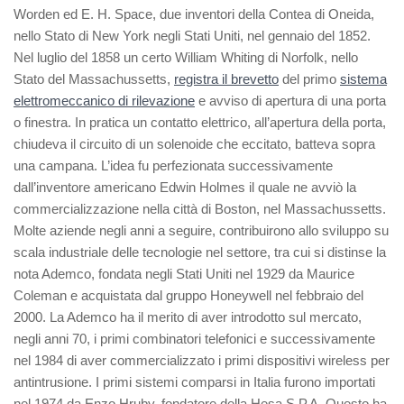
Worden ed E. H. Space, due inventori della Contea di Oneida,
nello Stato di New York negli Stati Uniti, nel gennaio del 1852.
Nel luglio del 1858 un certo William Whiting di Norfolk, nello
Stato del Massachussetts,
registra il brevetto
del primo
sistema
elettromeccanico di rilevazione
e avviso di apertura di una porta
o finestra. In pratica un contatto elettrico, all’apertura della porta,
chiudeva il circuito di un solenoide che eccitato, batteva sopra
una campana. L’idea fu perfezionata successivamente
dall’inventore americano Edwin Holmes il quale ne avviò la
commercializzazione nella città di Boston, nel Massachussetts.
Molte aziende negli anni a seguire, contribuirono allo sviluppo su
scala industriale delle tecnologie nel settore, tra cui si distinse la
nota Ademco, fondata negli Stati Uniti nel 1929 da Maurice
Coleman e acquistata dal gruppo Honeywell nel febbraio del
2000. La Ademco ha il merito di aver introdotto sul mercato,
negli anni 70, i primi combinatori telefonici e successivamente
nel 1984 di aver commercializzato i primi dispositivi wireless per
antintrusione. I primi sistemi comparsi in Italia furono importati
nel 1974 da Enzo Hruby, fondatore della Hesa S.P.A. Questo ha