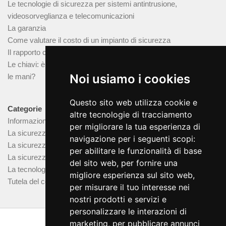
Le tecnologie di sicurezza per sistemi antintrusione,
videosorveglianza e telecomunicazioni
La garanzia
Come valutare il costo di un impianto di sicurezza
Il rapporto con l’installatore
Le chiavi: è possibile fare un duplicato senza avere l’originale tra
Noi usiamo i cookies
le mani?
Questo sito web utilizza cookie e
Categorie
altre tecnologie di tracciamento
Informazione
per migliorare la tua esperienza di
La sicurezza domestica
navigazione per i seguenti scopi:
La sicurezza nei luoghi pubblici
per abilitare le funzionalità di base
La sicurezza nelle attività commerciali
del sito web
,
per fornire una
La tecnologia e i suoi limiti
migliore esperienza sul sito web
,
Tutela del consumatore
per misurare il tuo interesse nei
nostri prodotti e servizi e
personalizzare le interazioni di
marketing
,
per pubblicare annunci