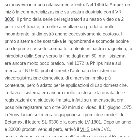
si muoveva in modo relativamente lento. Nel 1956 la Ampex ne
iniziò la commercializzazione su scala industriale con il
VR-
3000
, il primo della serie dei registratori su nastro video da 2
pollici su 4 tracce, ma oltre a risultare un prodotto molto
ingombrante, si dimostrò anche eccessivamente costoso. Il
primo sistema che sostituiva le ingombranti e scomode bobine
con le prime cassette compatte contenti un nastro magnetico, fu
introdotto dalla Sony verso la fine degli anni 60, ma il sistema
era ancora molto poco pratico. Nel 1972 la Philips mise sul
mercato l’ N1500, probabilmente l’antenato dei sistemi di
videoregistrazione domestica, di dimensioni molto più
contenute, perciò adatto per le applicazioni di uso domestiche.
Tuttavia il sistema era ancora molto costoso e la durata delle
registrazioni era piuttosto limitata, infatti su una cassetta era
possibile registrare non oltre 30 minuti di video. Il 1º giugno 1975
la Sony lanciò sul mercato giapponese i primi due modelli di
Betamax
, il lettore SL-6300 e la console LV-1801. Dopo un anno
e 30000 prodotti venduti però, arrivò il
VHS
della JVC,
apparentemente simile, ma in realtà molto diverso dal Betamax.