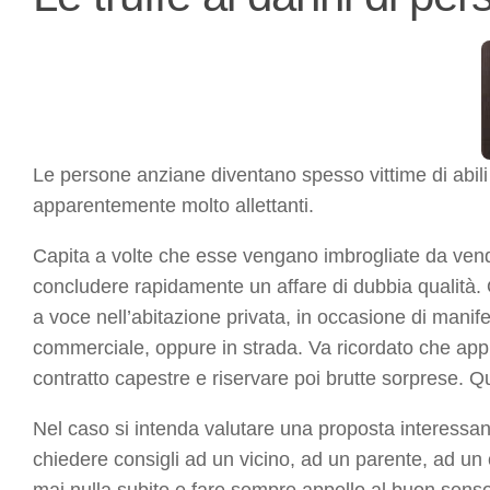
Le persone anziane diventano spesso vittime di abili t
apparentemente molto allettanti.
Capita a volte che esse vengano imbrogliate da vendi
concludere rapidamente un affare di dubbia qualità. 
a voce nell’abitazione privata, in occasione di manif
commerciale, oppure in strada. Va ricordato che appl
contratto capestre e riservare poi brutte sorprese. Q
Nel caso si intenda valutare una proposta interessant
chiedere consigli ad un vicino, ad un parente, ad un
mai nulla subito e fare sempre appello al buon senso,