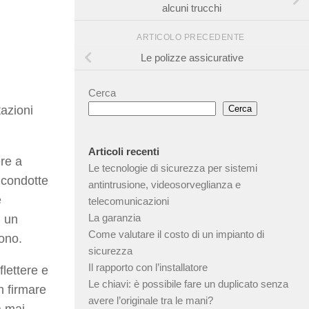
alcuni trucchi
ARTICOLO PRECEDENTE
Le polizze assicurative
Cerca
tazioni
Cerca
Articoli recenti
re a
Le tecnologie di sicurezza per sistemi
 condotte
antintrusione, videosorveglianza e
e
telecomunicazioni
La garanzia
i un
Come valutare il costo di un impianto di
fono.
sicurezza
Il rapporto con l’installatore
lettere e
Le chiavi: è possibile fare un duplicato senza
n firmare
avere l’originale tra le mani?
a mai