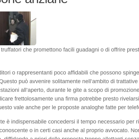
ruffatori che promettono facili guadagni o di offrire pres
tori o rappresentanti poco affidabili che possono spinge
Questo può avvenire solitamente nell’ambito di trattative
estazioni all’aperto, durante le gite a scopo di promozion
icare frettolosamente una firma potrebbe presto rivelars
uesto vale anche per le proposte analoghe fatte per tele
e è indispensabile concedersi il tempo necessario per rif
 conoscente o in certi casi anche al proprio avvocato. No
 diffidando a priori delle proposte troppo allettanti senz