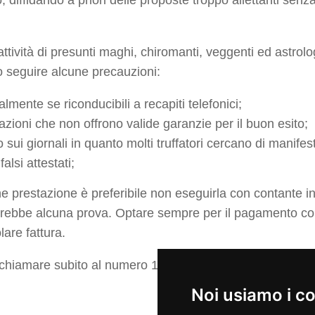
attività di presunti maghi, chiromanti, veggenti ed astrolo
o seguire alcune precauzioni:
lmente se riconducibili a recapiti telefonici;
zioni che non offrono valide garanzie per il buon esito;
o sui giornali in quanto molti truffatori cercano di manifes
alsi attestati;
 prestazione è preferibile non eseguirla con contante i
rrebbe alcuna prova. Optare sempre per il pagamento con
lare fattura.
, chiamare subito al numero 112 o al 117.
Noi usiamo i c